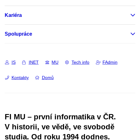
Kariéra
Spolupráce
IS
INET
MU
Tech info
FAdmin
Kontakty
Domů
FI MU – první informatika v ČR.
V historii, ve vědě, ve svobodě
studia.
Od roku 1994 dodnes.