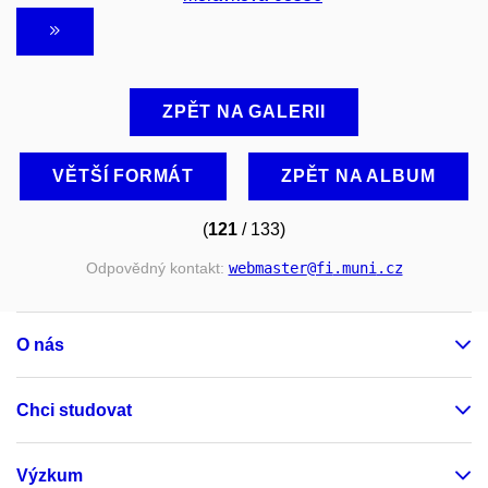
ZPĚT NA GALERII
VĚTŠÍ FORMÁT
ZPĚT NA ALBUM
(
121
/ 133)
Odpovědný kontakt:
webmaster
@fi
.muni
.cz
O nás
Chci studovat
Výzkum