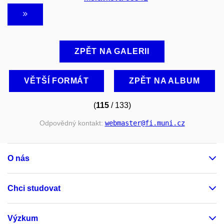
ZPĚT NA GALERII
VĚTŠÍ FORMÁT
ZPĚT NA ALBUM
(
115
/ 133)
Odpovědný kontakt:
webmaster
@fi
.muni
.cz
O nás
Chci studovat
Výzkum