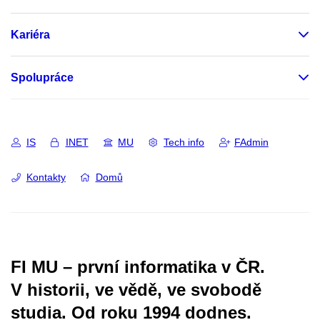
Kariéra
Spolupráce
IS
INET
MU
Tech info
FAdmin
Kontakty
Domů
FI MU – první informatika v ČR.
V historii, ve vědě, ve svobodě
studia.
Od roku 1994 dodnes.