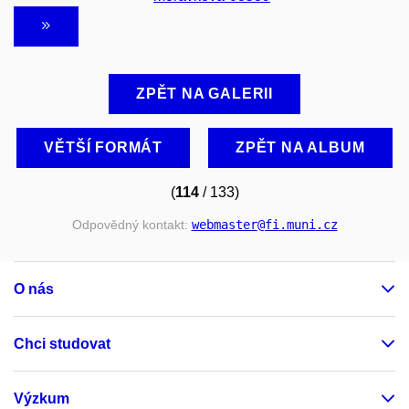
ZPĚT NA GALERII
VĚTŠÍ FORMÁT
ZPĚT NA ALBUM
(
114
/ 133)
Odpovědný kontakt:
webmaster
@fi
.muni
.cz
O nás
Chci studovat
Výzkum