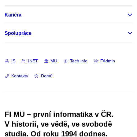
Kariéra
Spolupráce
IS
INET
MU
Tech info
FAdmin
Kontakty
Domů
FI MU – první informatika v ČR.
V historii, ve vědě, ve svobodě
studia.
Od roku 1994 dodnes.