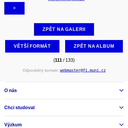
ZPĚT NA GALERII
VĚTŠÍ FORMÁT
ZPĚT NA ALBUM
(
111
/ 133)
Odpovědný kontakt:
webmaster
@fi
.muni
.cz
O nás
Chci studovat
Výzkum