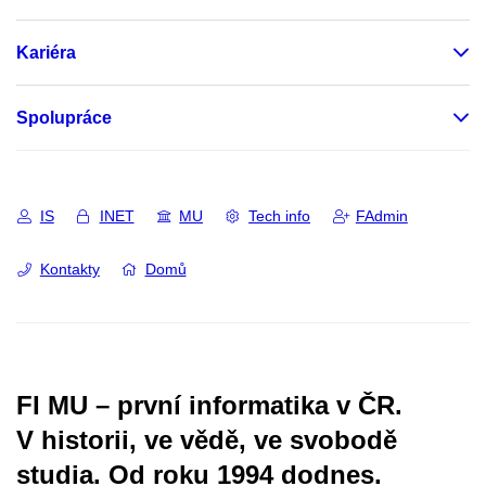
Kariéra
Spolupráce
IS
INET
MU
Tech info
FAdmin
Kontakty
Domů
FI MU – první informatika v ČR.
V historii, ve vědě, ve svobodě
studia.
Od roku 1994 dodnes.