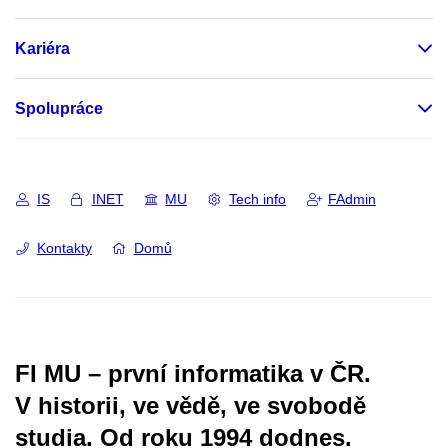
Kariéra
Spolupráce
IS
INET
MU
Tech info
FAdmin
Kontakty
Domů
FI MU – první informatika v ČR.
V historii, ve vědě, ve svobodě
studia.
Od roku 1994 dodnes.