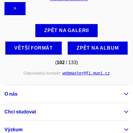
ZPĚT NA GALERII
VĚTŠÍ FORMÁT
ZPĚT NA ALBUM
(
102
/ 133)
Odpovědný kontakt:
webmaster
@fi
.muni
.cz
O nás
Chci studovat
Výzkum