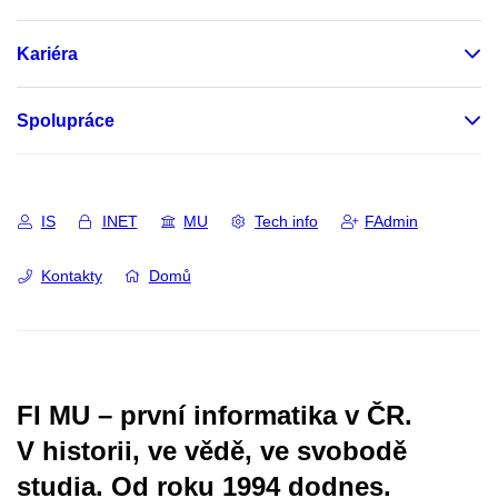
Kariéra
Spolupráce
IS
INET
MU
Tech info
FAdmin
Kontakty
Domů
FI MU – první informatika v ČR.
V historii, ve vědě, ve svobodě
studia.
Od roku 1994 dodnes.