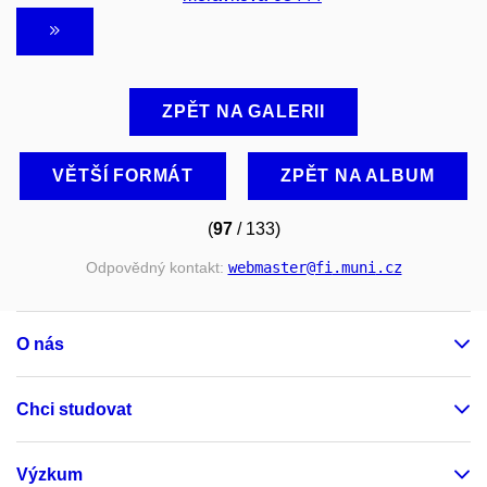
ZPĚT NA GALERII
VĚTŠÍ FORMÁT
ZPĚT NA ALBUM
(
97
/ 133)
Odpovědný kontakt:
webmaster
@fi
.muni
.cz
O nás
Chci studovat
Výzkum