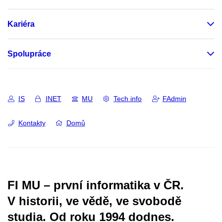
Kariéra
Spolupráce
IS
INET
MU
Tech info
FAdmin
Kontakty
Domů
FI MU – první informatika v ČR.
V historii, ve vědě, ve svobodě
studia.
Od roku 1994 dodnes.