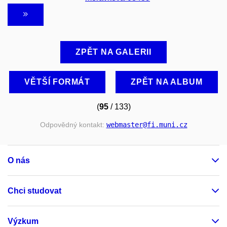
ZPĚT NA GALERII
VĚTŠÍ FORMÁT
ZPĚT NA ALBUM
(
95
/ 133)
Odpovědný kontakt:
webmaster
@fi
.muni
.cz
O nás
Chci studovat
Výzkum