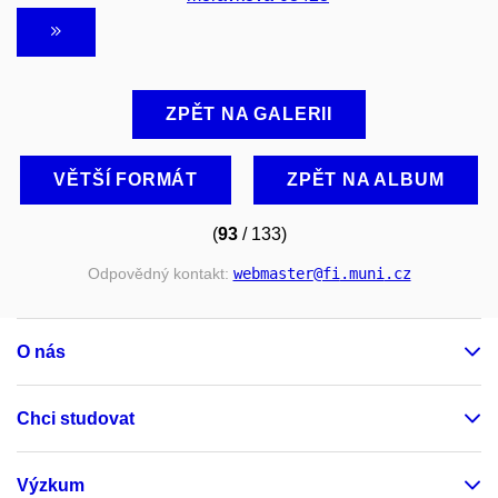
ZPĚT NA GALERII
VĚTŠÍ FORMÁT
ZPĚT NA ALBUM
(
93
/ 133)
Odpovědný kontakt:
webmaster
@fi
.muni
.cz
O nás
Chci studovat
Výzkum