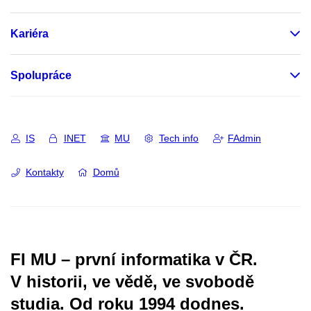
Kariéra
Spolupráce
IS
INET
MU
Tech info
FAdmin
Kontakty
Domů
FI MU – první informatika v ČR.
V historii, ve vědě, ve svobodě
studia.
Od roku 1994 dodnes.