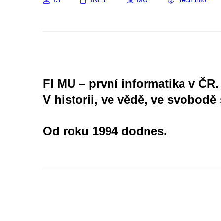
IS
INET
MU
Tech info
FI MU – první informatika v ČR.
V historii, ve vědě, ve svobodě 
Od roku 1994 dodnes.