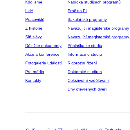
Kdo jsme
Nabídka studijních programů
Lidé
Proč na FI
Pracoviště
Bakalářské programy
Z historie
Navazující magisterské programy
Síň slávy
Navazující magisterské programy 
Důležité dokumenty
Přihláška ke studiu
Akce a konference
Informace o studiu
Fotogalerie událostí
Rigorózní řízení
Pro média
Doktorské studium
Kontakty
Celoživotní vzdělávání
Dny otevřených dveří