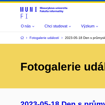
O nás
Chci studovat
Výzkum
Fotogalerie událostí
2023-05-18 Den s průmysl
Fotogalerie udá
2023-05-18 Den s prům