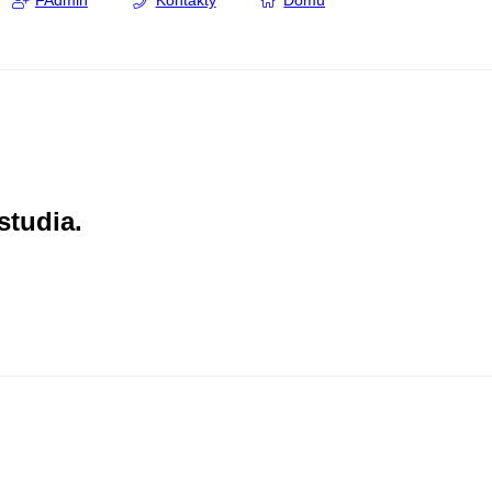
FAdmin
Kontakty
Domů
studia.