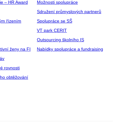
gie – HR Award
Možnosti spolupráce
Sdružení průmyslových partnerů
ým řízením
Spolupráce se SŠ
VT park CERIT
Outsourcing školního IS
tivní ženy na FI
Nabídky spolupráce a fundraising
ráv
é rovnosti
ího obtěžování