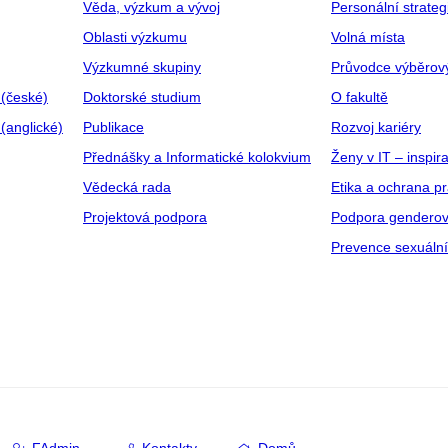
Věda, výzkum a vývoj
Personální strate
Oblasti výzkumu
Volná místa
Výzkumné skupiny
Průvodce výběrov
 (české)
Doktorské studium
O fakultě
(anglické)
Publikace
Rozvoj kariéry
Přednášky a Informatické kolokvium
Ženy v IT – inspira
Vědecká rada
Etika a ochrana p
Projektová podpora
Podpora genderov
Prevence sexuáln