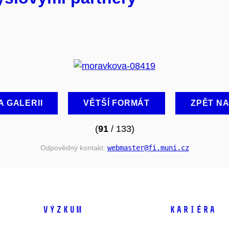
A GALERII
VĚTŠÍ FORMÁT
ZPĚT N
(
91
/ 133)
Odpovědný kontakt:
webmaster
@fi
.muni
.cz
VÝZKUM
KARIÉRA