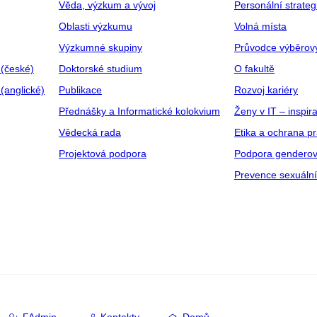
Věda, výzkum a vývoj
Personální strate
Oblasti výzkumu
Volná místa
Výzkumné skupiny
Průvodce výběrov
 (české)
Doktorské studium
O fakultě
(anglické)
Publikace
Rozvoj kariéry
Přednášky a Informatické kolokvium
Ženy v IT – inspira
Vědecká rada
Etika a ochrana p
Projektová podpora
Podpora genderov
Prevence sexuáln