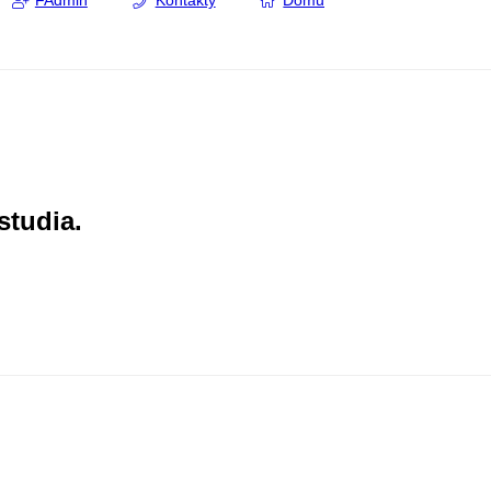
FAdmin
Kontakty
Domů
studia.