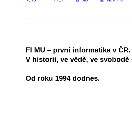
IS
INET
MU
Tech info
FI MU – první informatika v ČR.
V historii, ve vědě, ve svobodě 
Od roku 1994 dodnes.