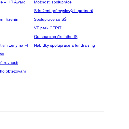
gie – HR Award
Možnosti spolupráce
Sdružení průmyslových partnerů
ým řízením
Spolupráce se SŠ
VT park CERIT
Outsourcing školního IS
tivní ženy na FI
Nabídky spolupráce a fundraising
ráv
é rovnosti
ího obtěžování