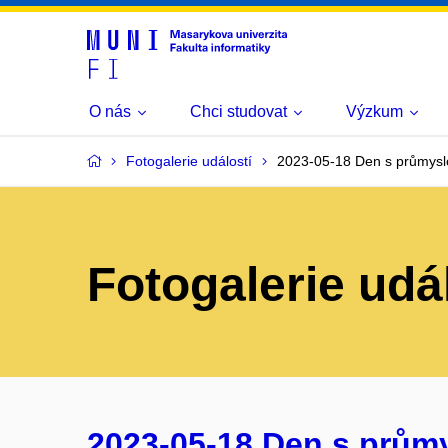
O nás
Chci studovat
Výzkum
Fotogalerie událostí
2023-05-18 Den s průmysl
Fotogalerie udá
2023-05-18 Den s prům