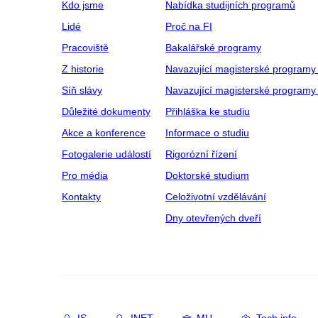
Kdo jsme
Nabídka studijních programů
Lidé
Proč na FI
Pracoviště
Bakalářské programy
Z historie
Navazující magisterské programy
Síň slávy
Navazující magisterské programy 
Důležité dokumenty
Přihláška ke studiu
Akce a konference
Informace o studiu
Fotogalerie událostí
Rigorózní řízení
Pro média
Doktorské studium
Kontakty
Celoživotní vzdělávání
Dny otevřených dveří