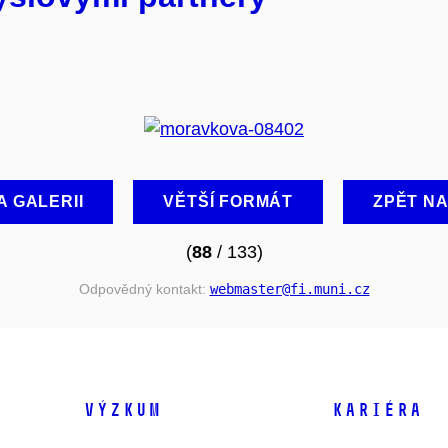
A GALERII
VĚTŠÍ FORMÁT
ZPĚT N
(
88
/ 133)
Odpovědný kontakt:
webmaster
@fi
.muni
.cz
VÝZKUM
KARIÉRA