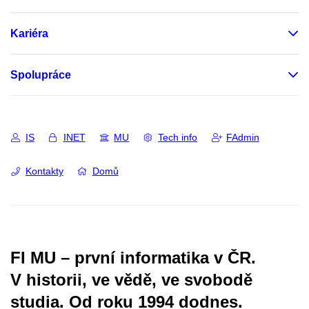
Kariéra
Spolupráce
IS
INET
MU
Tech info
FAdmin
Kontakty
Domů
FI MU – první informatika v ČR.
V historii, ve vědě, ve svobodě
studia.
Od roku 1994 dodnes.