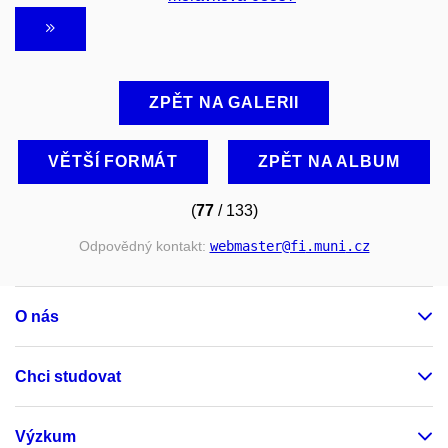
ZPĚT NA GALERII
VĚTŠÍ FORMÁT
ZPĚT NA ALBUM
(
77
/ 133)
Odpovědný kontakt:
webmaster
@fi
.muni
.cz
O nás
Chci studovat
Výzkum