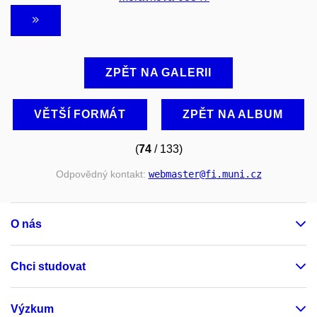
ZPĚT NA GALERII
VĚTŠÍ FORMÁT
ZPĚT NA ALBUM
(
74
/ 133)
Odpovědný kontakt:
webmaster
@fi
.muni
.cz
O nás
Chci studovat
Výzkum