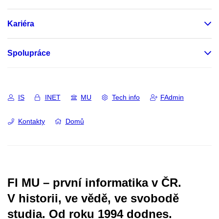
Kariéra
Spolupráce
IS
INET
MU
Tech info
FAdmin
Kontakty
Domů
FI MU – první informatika v ČR.
V historii, ve vědě, ve svobodě
studia.
Od roku 1994 dodnes.