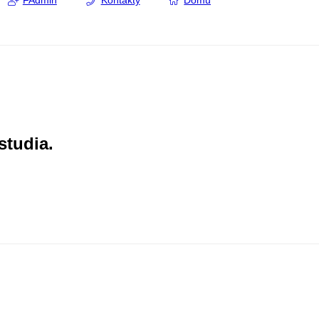
FAdmin
Kontakty
Domů
studia.