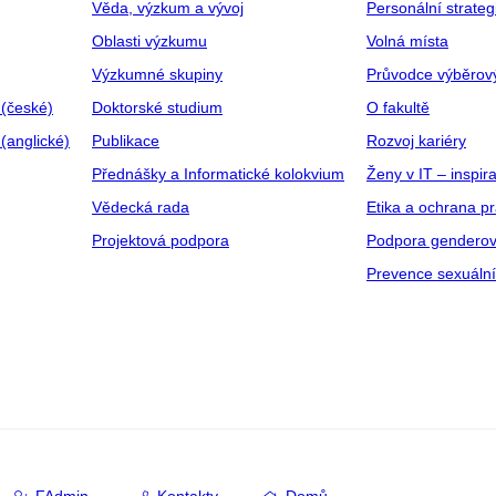
Věda, výzkum a vývoj
Personální strate
Oblasti výzkumu
Volná místa
Výzkumné skupiny
Průvodce výběrov
 (české)
Doktorské studium
O fakultě
(anglické)
Publikace
Rozvoj kariéry
Přednášky a Informatické kolokvium
Ženy v IT – inspira
Vědecká rada
Etika a ochrana p
Projektová podpora
Podpora genderov
Prevence sexuáln