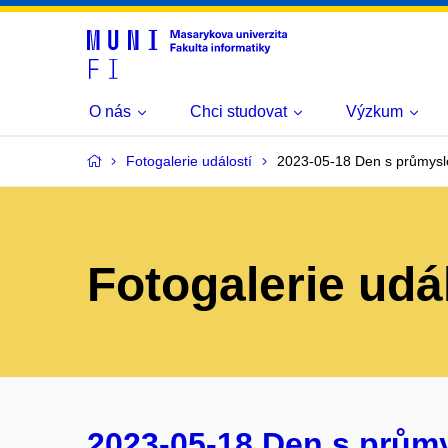
O nás
Chci studovat
Výzkum
Fotogalerie událostí
2023-05-18 Den s průmysl
Fotogalerie udá
2023-05-18 Den s prům