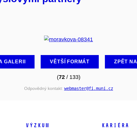
A GALERII
VĚTŠÍ FORMÁT
ZPĚT N
(
72
/ 133)
Odpovědný kontakt:
webmaster
@fi
.muni
.cz
VÝZKUM
KARIÉRA