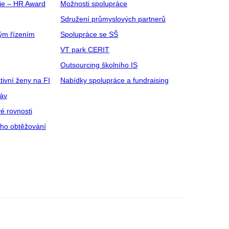
gie – HR Award
Možnosti spolupráce
Sdružení průmyslových partnerů
ým řízením
Spolupráce se SŠ
VT park CERIT
Outsourcing školního IS
tivní ženy na FI
Nabídky spolupráce a fundraising
ráv
é rovnosti
ího obtěžování