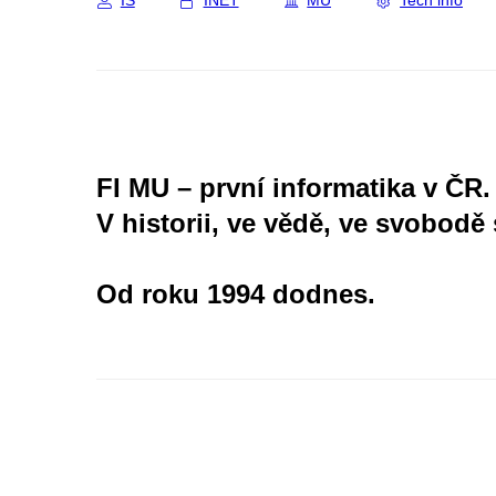
IS
INET
MU
Tech info
FI MU – první informatika v ČR.
V historii, ve vědě, ve svobodě 
Od roku 1994 dodnes.