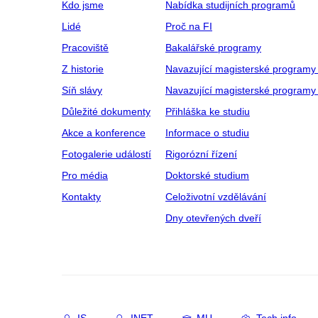
Kdo jsme
Nabídka studijních programů
Lidé
Proč na FI
Pracoviště
Bakalářské programy
Z historie
Navazující magisterské programy
Síň slávy
Navazující magisterské programy 
Důležité dokumenty
Přihláška ke studiu
Akce a konference
Informace o studiu
Fotogalerie událostí
Rigorózní řízení
Pro média
Doktorské studium
Kontakty
Celoživotní vzdělávání
Dny otevřených dveří