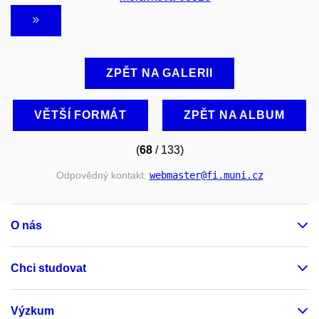
ZPĚT NA GALERII
VĚTŠÍ FORMÁT
ZPĚT NA ALBUM
(
68
/ 133)
Odpovědný kontakt:
webmaster
@fi
.muni
.cz
O nás
Chci studovat
Výzkum