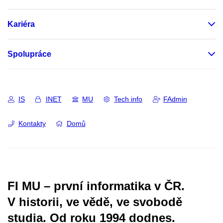
Kariéra
Spolupráce
IS
INET
MU
Tech info
FAdmin
Kontakty
Domů
FI MU – první informatika v ČR.
V historii, ve vědě, ve svobodě
studia.
Od roku 1994 dodnes.