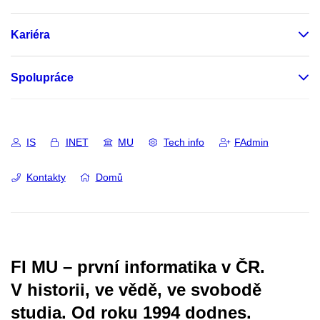
Kariéra
Spolupráce
IS
INET
MU
Tech info
FAdmin
Kontakty
Domů
FI MU – první informatika v ČR.
V historii, ve vědě, ve svobodě
studia.
Od roku 1994 dodnes.