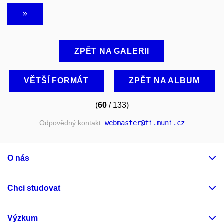
ZPĚT NA GALERII
VĚTŠÍ FORMÁT
ZPĚT NA ALBUM
(
60
/ 133)
Odpovědný kontakt:
webmaster
@fi
.muni
.cz
O nás
Chci studovat
Výzkum