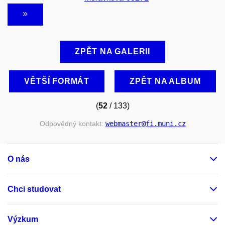
ZPĚT NA GALERII
VĚTŠÍ FORMÁT
ZPĚT NA ALBUM
(
52
/ 133)
Odpovědný kontakt:
webmaster
@fi
.muni
.cz
O nás
Chci studovat
Výzkum