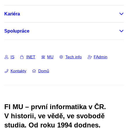
Kariéra
Spolupráce
IS
INET
MU
Tech info
FAdmin
Kontakty
Domů
FI MU – první informatika v ČR.
V historii, ve vědě, ve svobodě
studia.
Od roku 1994 dodnes.