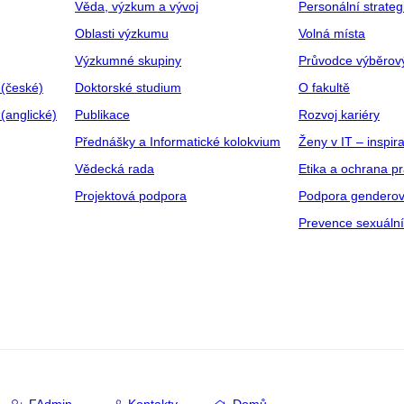
Věda, výzkum a vývoj
Personální strate
Oblasti výzkumu
Volná místa
Výzkumné skupiny
Průvodce výběrov
 (české)
Doktorské studium
O fakultě
(anglické)
Publikace
Rozvoj kariéry
Přednášky a Informatické kolokvium
Ženy v IT – inspira
Vědecká rada
Etika a ochrana p
Projektová podpora
Podpora genderov
Prevence sexuáln