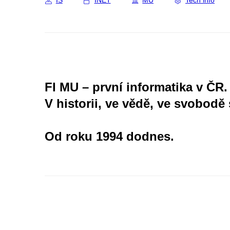
IS
INET
MU
Tech info
FI MU – první informatika v ČR.
V historii, ve vědě, ve svobodě 
Od roku 1994 dodnes.