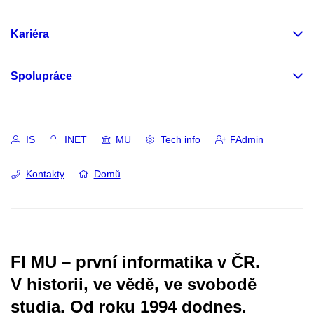
Kariéra
Spolupráce
IS
INET
MU
Tech info
FAdmin
Kontakty
Domů
FI MU – první informatika v ČR.
V historii, ve vědě, ve svobodě
studia.
Od roku 1994 dodnes.