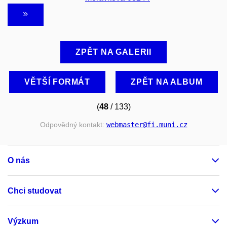
ZPĚT NA GALERII
VĚTŠÍ FORMÁT
ZPĚT NA ALBUM
(
48
/ 133)
Odpovědný kontakt:
webmaster
@fi
.muni
.cz
O nás
Chci studovat
Výzkum