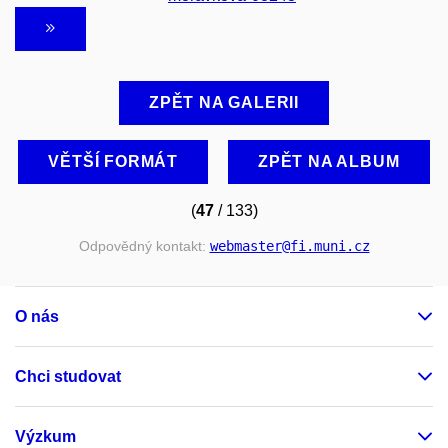
ZPĚT NA GALERII
VĚTŠÍ FORMÁT
ZPĚT NA ALBUM
(
47
/ 133)
Odpovědný kontakt:
webmaster
@fi
.muni
.cz
O nás
Chci studovat
Výzkum