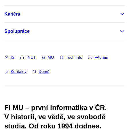
Kariéra
Spolupráce
IS
INET
MU
Tech info
FAdmin
Kontakty
Domů
FI MU – první informatika v ČR.
V historii, ve vědě, ve svobodě
studia.
Od roku 1994 dodnes.