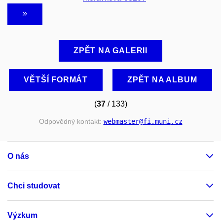
ZPĚT NA GALERII
VĚTŠÍ FORMÁT
ZPĚT NA ALBUM
(
37
/ 133)
Odpovědný kontakt:
webmaster
@fi
.muni
.cz
O nás
Chci studovat
Výzkum