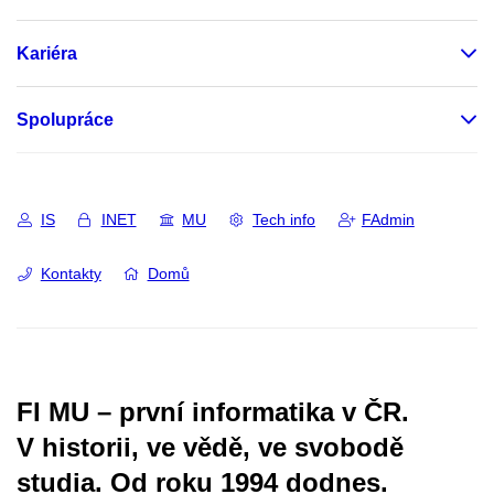
Kariéra
Spolupráce
IS
INET
MU
Tech info
FAdmin
Kontakty
Domů
FI MU – první informatika v ČR.
V historii, ve vědě, ve svobodě
studia.
Od roku 1994 dodnes.