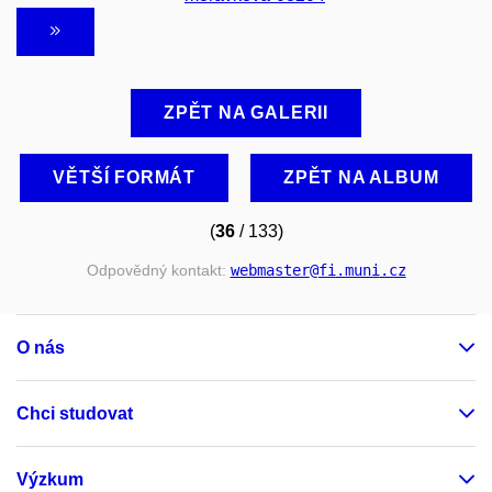
ZPĚT NA GALERII
VĚTŠÍ FORMÁT
ZPĚT NA ALBUM
(
36
/ 133)
Odpovědný kontakt:
webmaster
@fi
.muni
.cz
O nás
Chci studovat
Výzkum