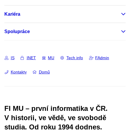
Kariéra
Spolupráce
IS
INET
MU
Tech info
FAdmin
Kontakty
Domů
FI MU – první informatika v ČR.
V historii, ve vědě, ve svobodě
studia.
Od roku 1994 dodnes.