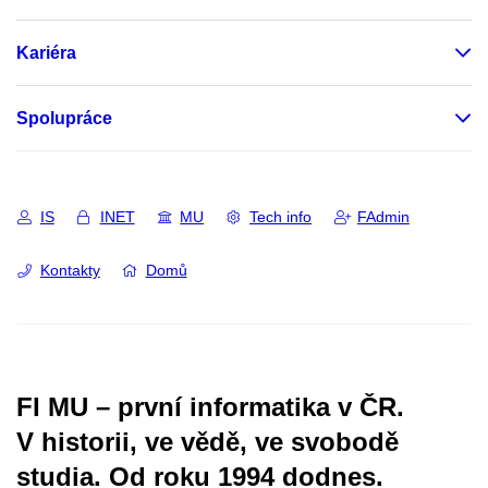
Kariéra
Spolupráce
IS
INET
MU
Tech info
FAdmin
Kontakty
Domů
FI MU – první informatika v ČR.
V historii, ve vědě, ve svobodě
studia.
Od roku 1994 dodnes.