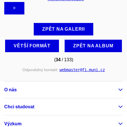
ZPĚT NA GALERII
VĚTŠÍ FORMÁT
ZPĚT NA ALBUM
(
34
/ 133)
Odpovědný kontakt:
webmaster
@fi
.muni
.cz
O nás
Chci studovat
Výzkum