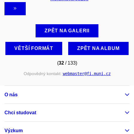
ZPĚT NA GALERII
VĚTŠÍ FORMÁT
ZPĚT NA ALBUM
(
32
/ 133)
Odpovědný kontakt:
webmaster
@fi
.muni
.cz
O nás
Chci studovat
Výzkum