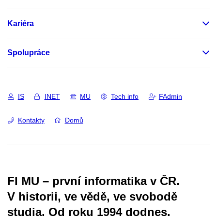
Kariéra
Spolupráce
IS
INET
MU
Tech info
FAdmin
Kontakty
Domů
FI MU – první informatika v ČR.
V historii, ve vědě, ve svobodě
studia.
Od roku 1994 dodnes.