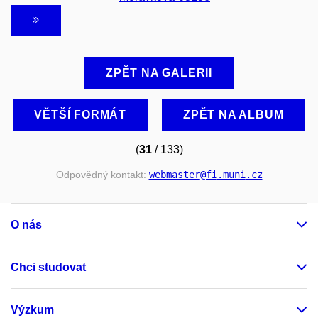
ZPĚT NA GALERII
VĚTŠÍ FORMÁT
ZPĚT NA ALBUM
(
31
/ 133)
Odpovědný kontakt:
webmaster
@fi
.muni
.cz
O nás
Chci studovat
Výzkum