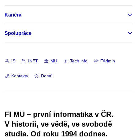
Kariéra
Spolupráce
IS
INET
MU
Tech info
FAdmin
Kontakty
Domů
FI MU – první informatika v ČR.
V historii, ve vědě, ve svobodě
studia.
Od roku 1994 dodnes.