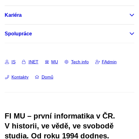
Kariéra
Spolupráce
IS
INET
MU
Tech info
FAdmin
Kontakty
Domů
FI MU – první informatika v ČR.
V historii, ve vědě, ve svobodě
studia.
Od roku 1994 dodnes.