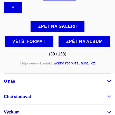
ZPĚT NA GALERII
VĚTŠÍ FORMÁT
ZPĚT NA ALBUM
(
30
/ 133)
Odpovědný kontakt:
webmaster
@fi
.muni
.cz
O nás
Chci studovat
Výzkum