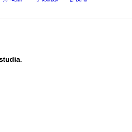
FAdmin
Kontakty
Domů
studia.