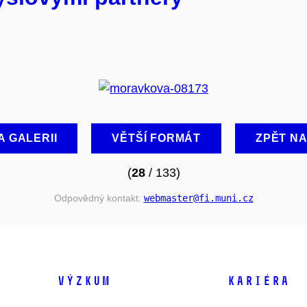
A GALERII
VĚTŠÍ FORMÁT
ZPĚT N
(
28
/ 133)
Odpovědný kontakt:
webmaster
@fi
.muni
.cz
VÝZKUM
KARIÉRA