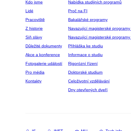
Kdo jsme
Nabídka studijních programů
Lidé
Proč na FI
Pracoviště
Bakalářské programy
Z historie
Navazující magisterské programy
Síň slávy
Navazující magisterské programy 
Důležité dokumenty
Přihláška ke studiu
Akce a konference
Informace o studiu
Fotogalerie událostí
Rigorózní řízení
Pro média
Doktorské studium
Kontakty
Celoživotní vzdělávání
Dny otevřených dveří