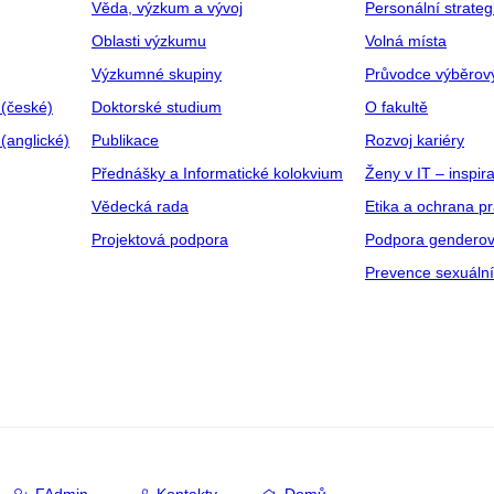
Věda, výzkum a vývoj
Personální strate
Oblasti výzkumu
Volná místa
Výzkumné skupiny
Průvodce výběrov
 (české)
Doktorské studium
O fakultě
(anglické)
Publikace
Rozvoj kariéry
Přednášky a Informatické kolokvium
Ženy v IT – inspira
Vědecká rada
Etika a ochrana p
Projektová podpora
Podpora genderov
Prevence sexuáln