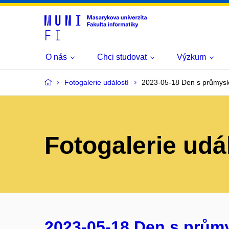
O nás
Chci studovat
Výzkum
Fotogalerie událostí
2023-05-18 Den s průmysl
Fotogalerie udá
2023-05-18 Den s prům