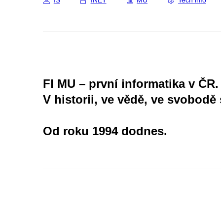
IS
INET
MU
Tech info
FI MU – první informatika v ČR.
V historii, ve vědě, ve svobodě 
Od roku 1994 dodnes.