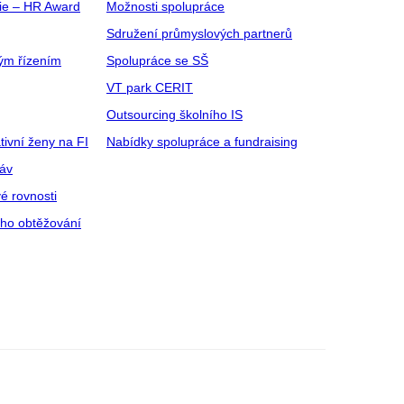
gie – HR Award
Možnosti spolupráce
Sdružení průmyslových partnerů
ým řízením
Spolupráce se SŠ
VT park CERIT
Outsourcing školního IS
tivní ženy na FI
Nabídky spolupráce a fundraising
ráv
é rovnosti
ího obtěžování