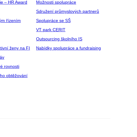
gie – HR Award
Možnosti spolupráce
Sdružení průmyslových partnerů
ým řízením
Spolupráce se SŠ
VT park CERIT
Outsourcing školního IS
tivní ženy na FI
Nabídky spolupráce a fundraising
ráv
é rovnosti
ího obtěžování