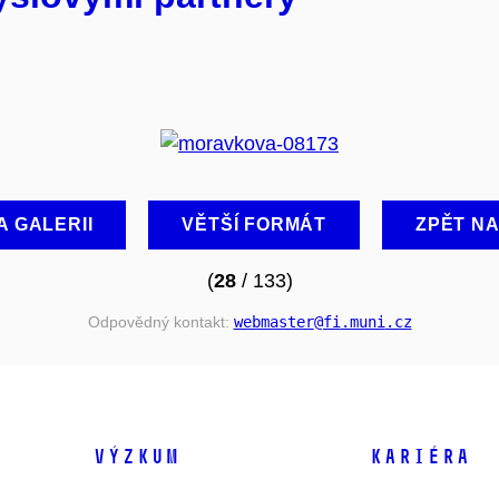
A GALERII
VĚTŠÍ FORMÁT
ZPĚT N
(
28
/ 133)
Odpovědný kontakt:
webmaster
@fi
.muni
.cz
VÝZKUM
KARIÉRA