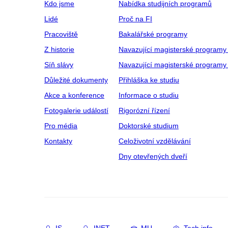
Kdo jsme
Nabídka studijních programů
Lidé
Proč na FI
Pracoviště
Bakalářské programy
Z historie
Navazující magisterské programy
Síň slávy
Navazující magisterské programy 
Důležité dokumenty
Přihláška ke studiu
Akce a konference
Informace o studiu
Fotogalerie událostí
Rigorózní řízení
Pro média
Doktorské studium
Kontakty
Celoživotní vzdělávání
Dny otevřených dveří