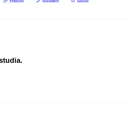
FAdmin
Kontakty
Domů
studia.