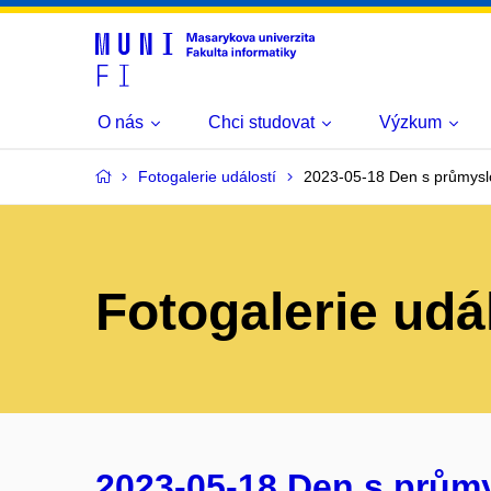
O nás
Chci studovat
Výzkum
Fotogalerie událostí
2023-05-18 Den s průmysl
Fotogalerie udá
2023-05-18 Den s prům