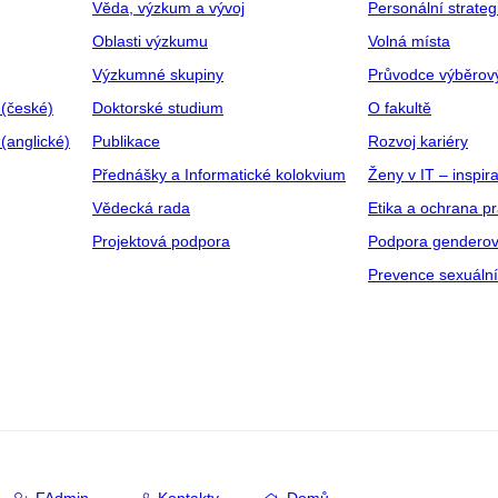
Věda, výzkum a vývoj
Personální strate
Oblasti výzkumu
Volná místa
Výzkumné skupiny
Průvodce výběrov
 (české)
Doktorské studium
O fakultě
(anglické)
Publikace
Rozvoj kariéry
Přednášky a Informatické kolokvium
Ženy v IT – inspira
Vědecká rada
Etika a ochrana p
Projektová podpora
Podpora genderov
Prevence sexuáln