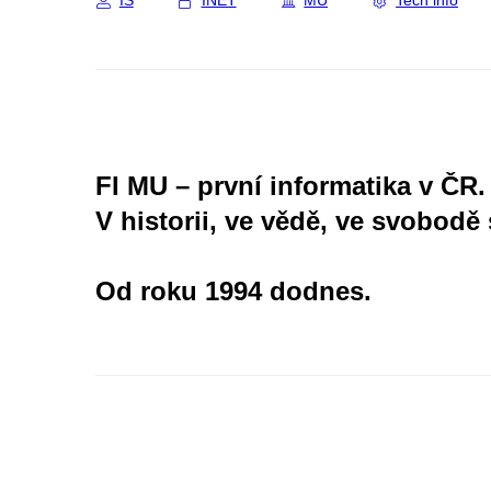
IS
INET
MU
Tech info
FI MU – první informatika v ČR.
V historii, ve vědě, ve svobodě 
Od roku 1994 dodnes.