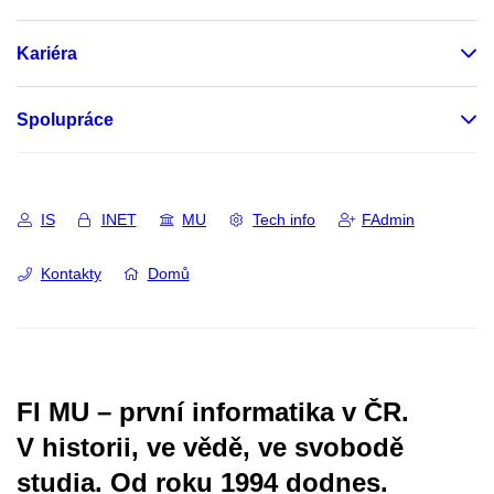
Kariéra
Spolupráce
IS
INET
MU
Tech info
FAdmin
Kontakty
Domů
FI MU – první informatika v ČR.
V historii, ve vědě, ve svobodě
studia.
Od roku 1994 dodnes.