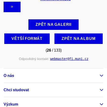
ZPĚT NA GALERII
VĚTŠÍ FORMÁT
ZPĚT NA ALBUM
(
26
/ 133)
Odpovědný kontakt:
webmaster
@fi
.muni
.cz
O nás
Chci studovat
Výzkum