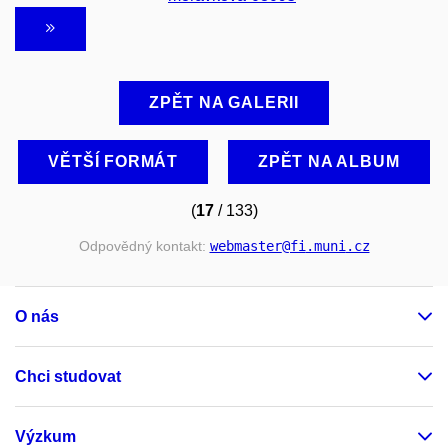
ZPĚT NA GALERII
VĚTŠÍ FORMÁT
ZPĚT NA ALBUM
(
17
/ 133)
Odpovědný kontakt:
webmaster
@fi
.muni
.cz
O nás
Chci studovat
Výzkum