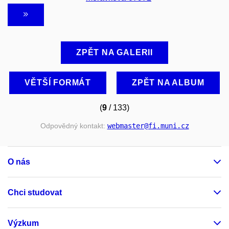
ZPĚT NA GALERII
VĚTŠÍ FORMÁT
ZPĚT NA ALBUM
(
9
/ 133)
Odpovědný kontakt:
webmaster
@fi
.muni
.cz
O nás
Chci studovat
Výzkum