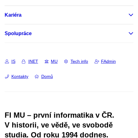
Kariéra
Spolupráce
IS
INET
MU
Tech info
FAdmin
Kontakty
Domů
FI MU – první informatika v ČR.
V historii, ve vědě, ve svobodě
studia.
Od roku 1994 dodnes.