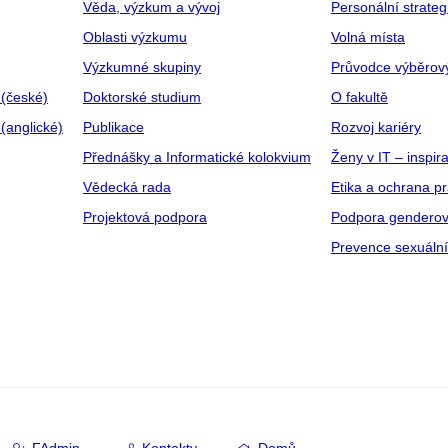
Věda, výzkum a vývoj
Personální strate
Oblasti výzkumu
Volná místa
Výzkumné skupiny
Průvodce výběrov
 (české)
Doktorské studium
O fakultě
(anglické)
Publikace
Rozvoj kariéry
Přednášky a Informatické kolokvium
Ženy v IT – inspira
Vědecká rada
Etika a ochrana p
Projektová podpora
Podpora genderov
Prevence sexuáln