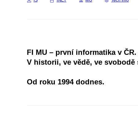
IS
INET
MU
Tech info
FI MU – první informatika v ČR.
V historii, ve vědě, ve svobodě 
Od roku 1994 dodnes.