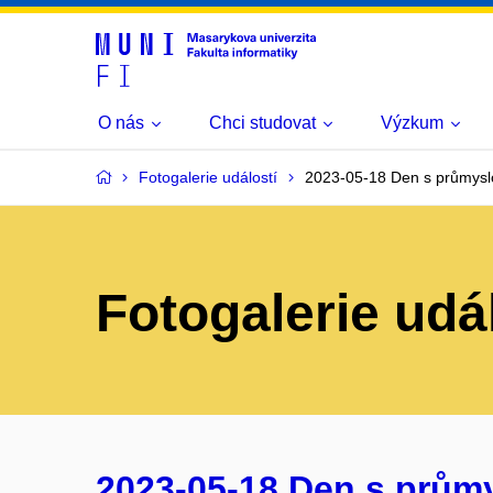
O nás
Chci studovat
Výzkum
Fotogalerie událostí
2023-05-18 Den s průmysl
Fotogalerie udá
2023-05-18 Den s prům