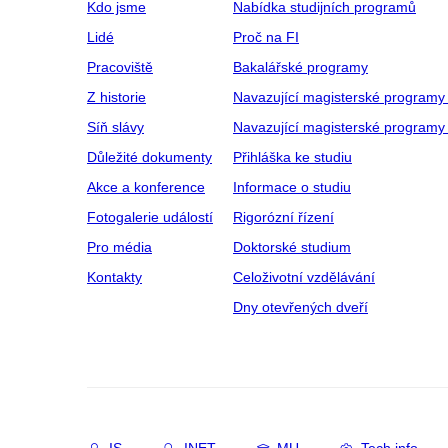
Kdo jsme
Nabídka studijních programů
Lidé
Proč na FI
Pracoviště
Bakalářské programy
Z historie
Navazující magisterské programy
Síň slávy
Navazující magisterské programy 
Důležité dokumenty
Přihláška ke studiu
Akce a konference
Informace o studiu
Fotogalerie událostí
Rigorózní řízení
Pro média
Doktorské studium
Kontakty
Celoživotní vzdělávání
Dny otevřených dveří