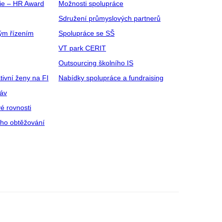
gie – HR Award
Možnosti spolupráce
Sdružení průmyslových partnerů
ým řízením
Spolupráce se SŠ
VT park CERIT
Outsourcing školního IS
tivní ženy na FI
Nabídky spolupráce a fundraising
ráv
é rovnosti
ího obtěžování