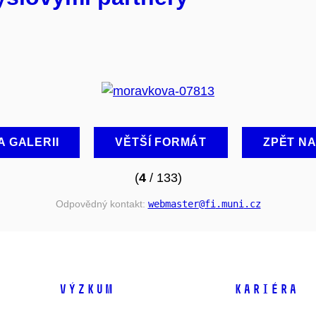
A GALERII
VĚTŠÍ FORMÁT
ZPĚT N
(
4
/ 133)
Odpovědný kontakt:
webmaster
@fi
.muni
.cz
VÝZKUM
KARIÉRA