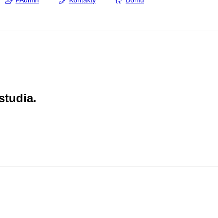
FAdmin
Kontakty
Domů
studia.