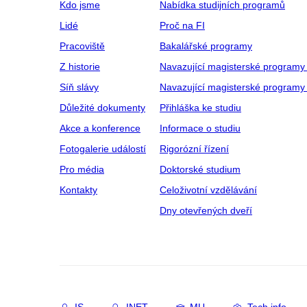
Kdo jsme
Nabídka studijních programů
Lidé
Proč na FI
Pracoviště
Bakalářské programy
Z historie
Navazující magisterské programy
Síň slávy
Navazující magisterské programy 
Důležité dokumenty
Přihláška ke studiu
Akce a konference
Informace o studiu
Fotogalerie událostí
Rigorózní řízení
Pro média
Doktorské studium
Kontakty
Celoživotní vzdělávání
Dny otevřených dveří