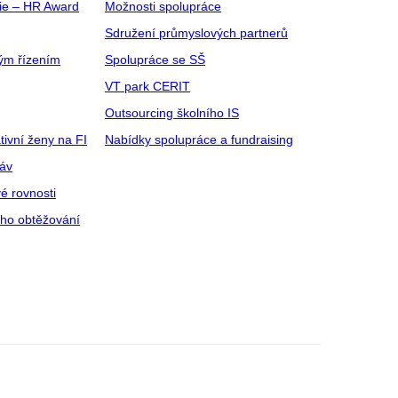
gie – HR Award
Možnosti spolupráce
Sdružení průmyslových partnerů
ým řízením
Spolupráce se SŠ
VT park CERIT
Outsourcing školního IS
tivní ženy na FI
Nabídky spolupráce a fundraising
ráv
é rovnosti
ího obtěžování