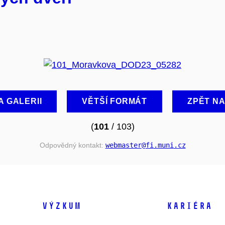
A GALERII
VĚTŠÍ FORMÁT
ZPĚT N
(
101
/ 103)
Odpovědný kontakt:
webmaster
@fi
.muni
.cz
VÝZKUM
KARIÉRA