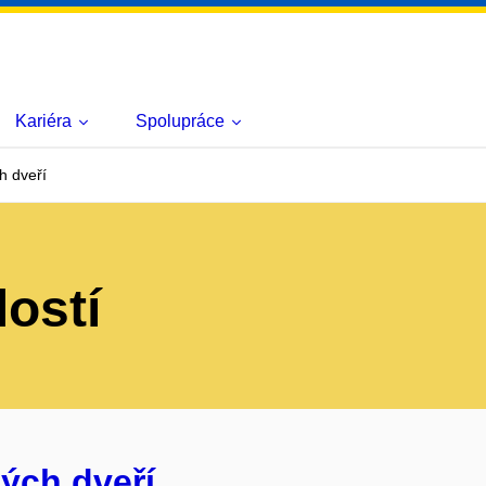
Kariéra
Spolupráce
h dveří
lostí
ých dveří