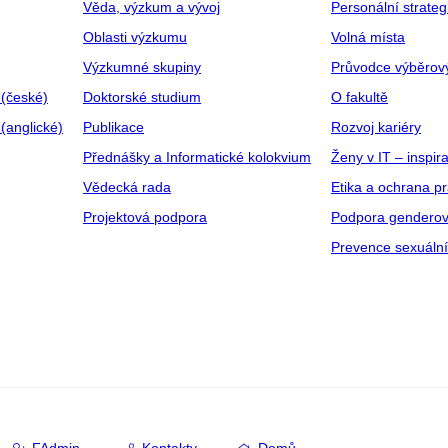
Věda, výzkum a vývoj
Personální strate
Oblasti výzkumu
Volná místa
Výzkumné skupiny
Průvodce výběrov
 (české)
Doktorské studium
O fakultě
(anglické)
Publikace
Rozvoj kariéry
Přednášky a Informatické kolokvium
Ženy v IT – inspira
Vědecká rada
Etika a ochrana p
Projektová podpora
Podpora genderov
Prevence sexuáln