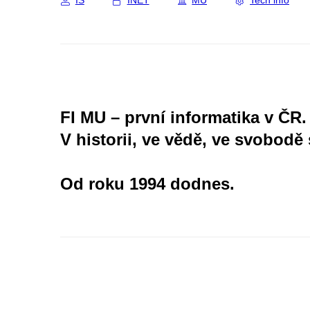
IS
INET
MU
Tech info
FI MU – první informatika v ČR.
V historii, ve vědě, ve svobodě 
Od roku 1994 dodnes.