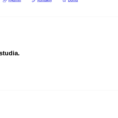
FAdmin
Kontakty
Domů
studia.