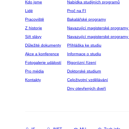
Kdo jsme
Nabídka studijních programů
Lidé
Proč na FI
Pracoviště
Bakalářské programy
Z historie
Navazující magisterské programy
Síň slávy
Navazující magisterské programy 
Důležité dokumenty
Přihláška ke studiu
Akce a konference
Informace o studiu
Fotogalerie událostí
Rigorózní řízení
Pro média
Doktorské studium
Kontakty
Celoživotní vzdělávání
Dny otevřených dveří