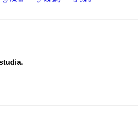
FAdmin
Kontakty
Domů
studia.