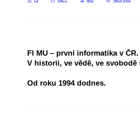
IS
INET
MU
Tech info
FI MU – první informatika v ČR.
V historii, ve vědě, ve svobodě 
Od roku 1994 dodnes.