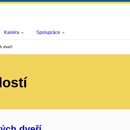
Kariéra
Spolupráce
h dveří
lostí
ých dveří