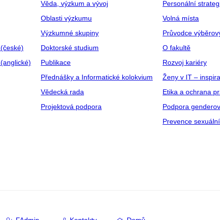
Věda, výzkum a vývoj
Personální strate
Oblasti výzkumu
Volná místa
Výzkumné skupiny
Průvodce výběrov
 (české)
Doktorské studium
O fakultě
(anglické)
Publikace
Rozvoj kariéry
Přednášky a Informatické kolokvium
Ženy v IT – inspira
Vědecká rada
Etika a ochrana p
Projektová podpora
Podpora genderov
Prevence sexuáln