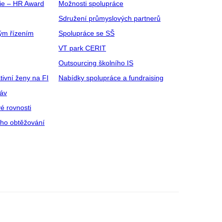
gie – HR Award
Možnosti spolupráce
Sdružení průmyslových partnerů
ým řízením
Spolupráce se SŠ
VT park CERIT
Outsourcing školního IS
tivní ženy na FI
Nabídky spolupráce a fundraising
ráv
é rovnosti
ího obtěžování