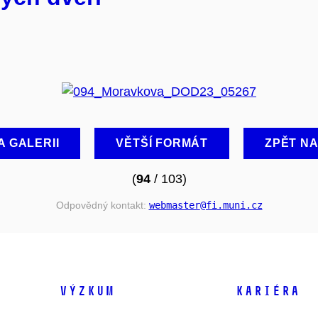
A GALERII
VĚTŠÍ FORMÁT
ZPĚT N
(
94
/ 103)
Odpovědný kontakt:
webmaster
@fi
.muni
.cz
VÝZKUM
KARIÉRA