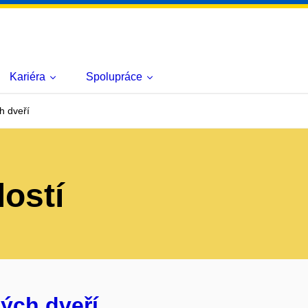
Kariéra
Spolupráce
h dveří
lostí
ých dveří