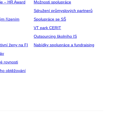
gie – HR Award
Možnosti spolupráce
Sdružení průmyslových partnerů
ým řízením
Spolupráce se SŠ
VT park CERIT
Outsourcing školního IS
tivní ženy na FI
Nabídky spolupráce a fundraising
ráv
é rovnosti
ího obtěžování