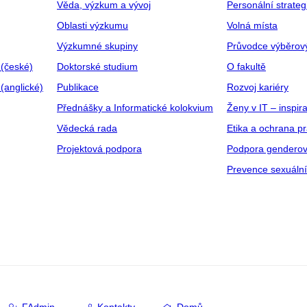
Věda, výzkum a vývoj
Personální strate
Oblasti výzkumu
Volná místa
Výzkumné skupiny
Průvodce výběrov
 (české)
Doktorské studium
O fakultě
(anglické)
Publikace
Rozvoj kariéry
Přednášky a Informatické kolokvium
Ženy v IT – inspira
Vědecká rada
Etika a ochrana p
Projektová podpora
Podpora genderov
Prevence sexuáln