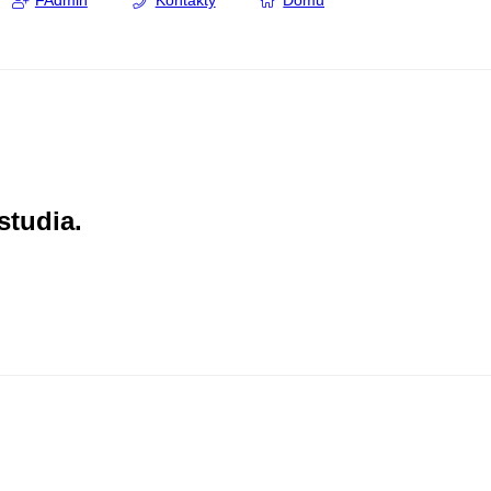
FAdmin
Kontakty
Domů
studia.