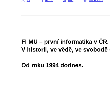
IS
INET
MU
Tech info
FI MU – první informatika v ČR.
V historii, ve vědě, ve svobodě 
Od roku 1994 dodnes.