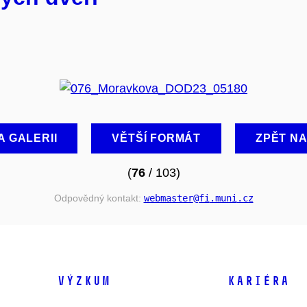
A GALERII
VĚTŠÍ FORMÁT
ZPĚT N
(
76
/ 103)
Odpovědný kontakt:
webmaster
@fi
.muni
.cz
VÝZKUM
KARIÉRA