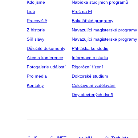
Kdo jsme
Nabídka studijních programů
Lidé
Proč na FI
Pracoviště
Bakalářské programy
Z historie
Navazující magisterské programy
Síň slávy
Navazující magisterské programy 
Důležité dokumenty
Přihláška ke studiu
Akce a konference
Informace o studiu
Fotogalerie událostí
Rigorózní řízení
Pro média
Doktorské studium
Kontakty
Celoživotní vzdělávání
Dny otevřených dveří