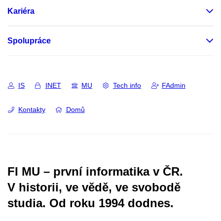
Kariéra
Spolupráce
IS
INET
MU
Tech info
FAdmin
Kontakty
Domů
FI MU – první informatika v ČR.
V historii, ve vědě, ve svobodě
studia.
Od roku 1994 dodnes.