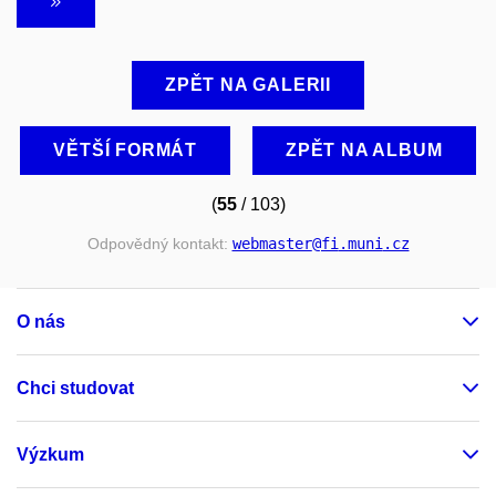
ZPĚT NA GALERII
VĚTŠÍ FORMÁT
ZPĚT NA ALBUM
(
55
/ 103)
Odpovědný kontakt:
webmaster
@fi
.muni
.cz
O nás
Chci studovat
Výzkum