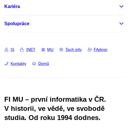
Kariéra
Spolupráce
IS
INET
MU
Tech info
FAdmin
Kontakty
Domů
FI MU – první informatika v ČR.
V historii, ve vědě, ve svobodě
studia.
Od roku 1994 dodnes.