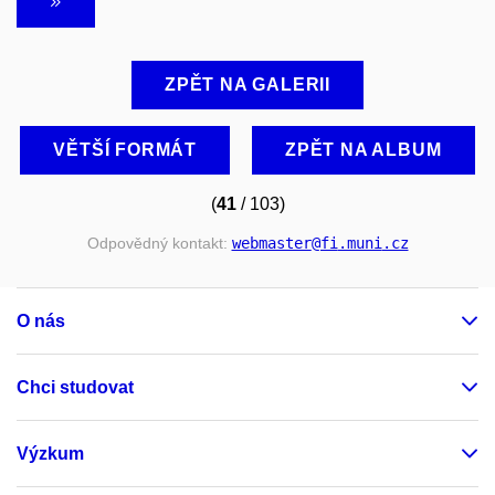
ZPĚT NA GALERII
VĚTŠÍ FORMÁT
ZPĚT NA ALBUM
(
41
/ 103)
Odpovědný kontakt:
webmaster
@fi
.muni
.cz
O nás
Chci studovat
Výzkum