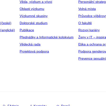
Věda, výzkum a vývoj
Personální strate
Oblasti výzkumu
Volná místa
Výzkumné skupiny
Průvodce výběrov
 (české)
Doktorské studium
O fakultě
(anglické)
Publikace
Rozvoj kariéry
Přednášky a Informatické kolokvium
Ženy v IT – inspira
Vědecká rada
Etika a ochrana p
Projektová podpora
Podpora genderov
Prevence sexuáln