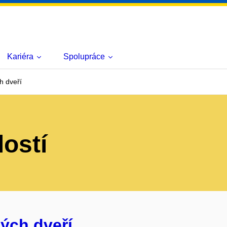
Kariéra
Spolupráce
h dveří
lostí
ých dveří