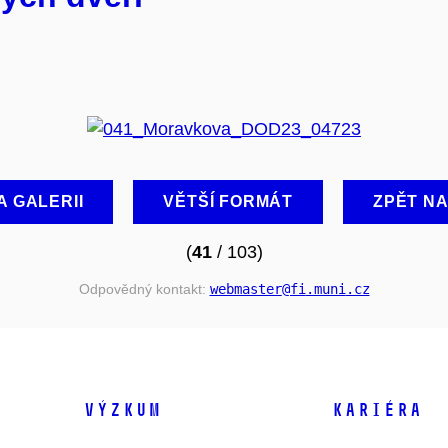
A GALERII
VĚTŠÍ FORMÁT
ZPĚT N
(
41
/ 103)
Odpovědný kontakt:
webmaster
@fi
.muni
.cz
VÝZKUM
KARIÉRA