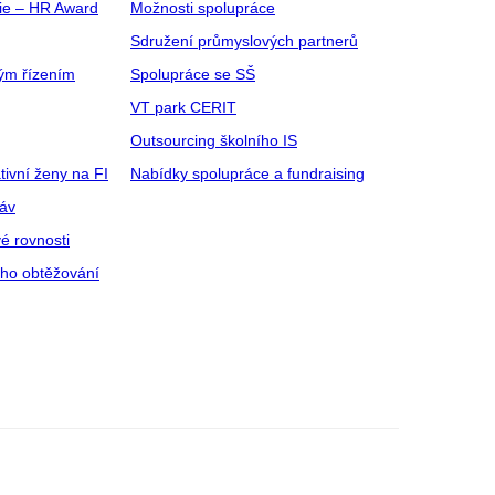
gie – HR Award
Možnosti spolupráce
Sdružení průmyslových partnerů
ým řízením
Spolupráce se SŠ
VT park CERIT
Outsourcing školního IS
tivní ženy na FI
Nabídky spolupráce a fundraising
ráv
é rovnosti
ího obtěžování