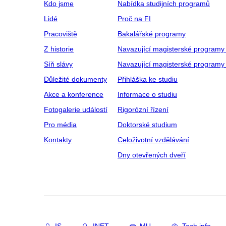
Kdo jsme
Nabídka studijních programů
Lidé
Proč na FI
Pracoviště
Bakalářské programy
Z historie
Navazující magisterské programy
Síň slávy
Navazující magisterské programy 
Důležité dokumenty
Přihláška ke studiu
Akce a konference
Informace o studiu
Fotogalerie událostí
Rigorózní řízení
Pro média
Doktorské studium
Kontakty
Celoživotní vzdělávání
Dny otevřených dveří