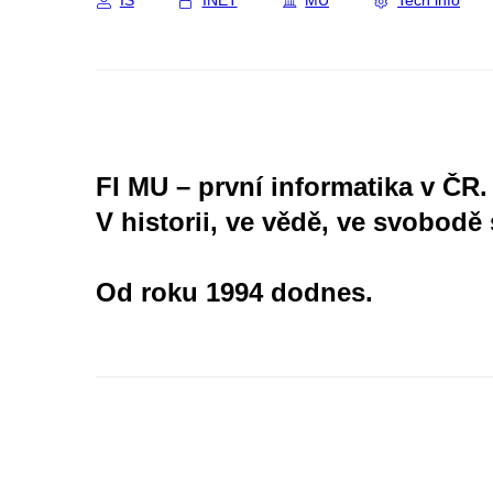
IS
INET
MU
Tech info
FI MU – první informatika v ČR.
V historii, ve vědě, ve svobodě 
Od roku 1994 dodnes.