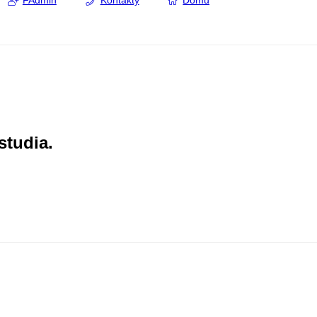
FAdmin
Kontakty
Domů
studia.