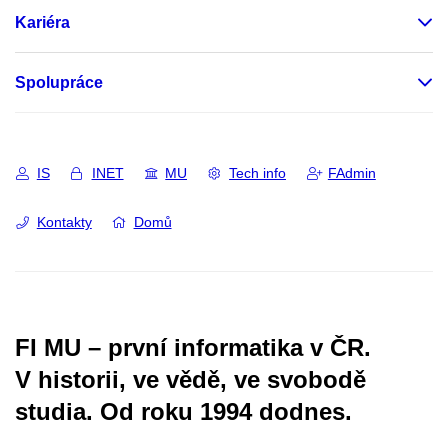
Kariéra
Spolupráce
IS
INET
MU
Tech info
FAdmin
Kontakty
Domů
FI MU – první informatika v ČR.
V historii, ve vědě, ve svobodě
studia.
Od roku 1994 dodnes.