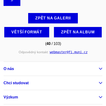
ZPĚT NA GALERII
VĚTŠÍ FORMÁT
ZPĚT NA ALBUM
(
40
/ 103)
Odpovědný kontakt:
webmaster
@fi
.muni
.cz
O nás
Chci studovat
Výzkum