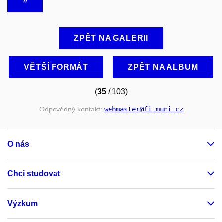
ZPĚT NA GALERII
VĚTŠÍ FORMÁT
ZPĚT NA ALBUM
(
35
/ 103)
Odpovědný kontakt:
webmaster
@fi
.muni
.cz
O nás
Chci studovat
Výzkum