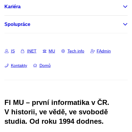
Kariéra
Spolupráce
IS
INET
MU
Tech info
FAdmin
Kontakty
Domů
FI MU – první informatika v ČR.
V historii, ve vědě, ve svobodě
studia.
Od roku 1994 dodnes.