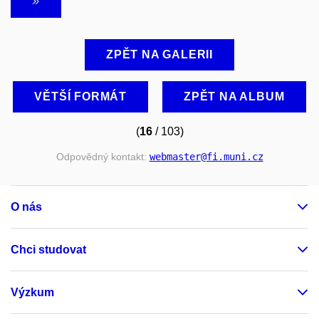
ZPĚT NA GALERII
VĚTŠÍ FORMÁT
ZPĚT NA ALBUM
(
16
/ 103)
Odpovědný kontakt:
webmaster
@fi
.muni
.cz
O nás
Chci studovat
Výzkum