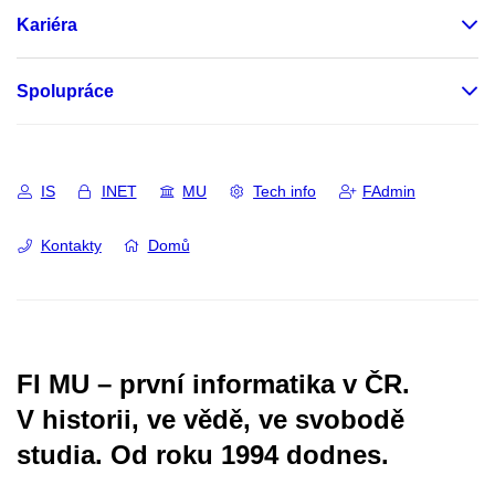
Kariéra
Spolupráce
IS
INET
MU
Tech info
FAdmin
Kontakty
Domů
FI MU – první informatika v ČR.
V historii, ve vědě, ve svobodě
studia.
Od roku 1994 dodnes.