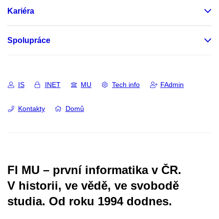
Kariéra
Spolupráce
IS
INET
MU
Tech info
FAdmin
Kontakty
Domů
FI MU – první informatika v ČR.
V historii, ve vědě, ve svobodě
studia.
Od roku 1994 dodnes.