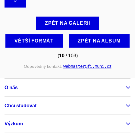
ZPĚT NA GALERII
VĚTŠÍ FORMÁT
ZPĚT NA ALBUM
(
10
/ 103)
Odpovědný kontakt:
webmaster
@fi
.muni
.cz
O nás
Chci studovat
Výzkum