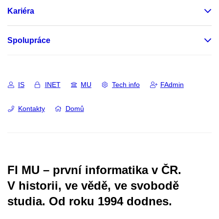
Kariéra
Spolupráce
IS
INET
MU
Tech info
FAdmin
Kontakty
Domů
FI MU – první informatika v ČR.
V historii, ve vědě, ve svobodě
studia.
Od roku 1994 dodnes.