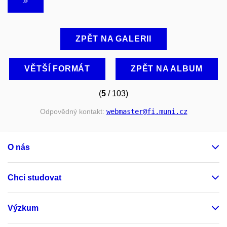
ZPĚT NA GALERII
VĚTŠÍ FORMÁT
ZPĚT NA ALBUM
(
5
/ 103)
Odpovědný kontakt:
webmaster
@fi
.muni
.cz
O nás
Chci studovat
Výzkum