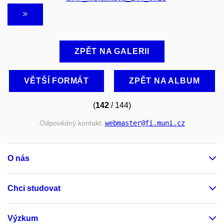
ZPĚT NA GALERII
VĚTŠÍ FORMÁT
ZPĚT NA ALBUM
(
142
/ 144)
Odpovědný kontakt:
webmaster
@fi
.muni
.cz
O nás
Chci studovat
Výzkum