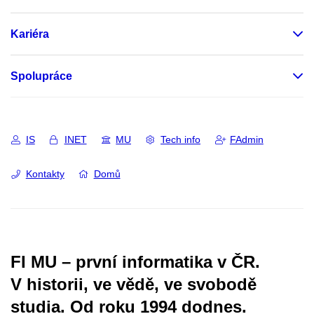
Kariéra
Spolupráce
IS
INET
MU
Tech info
FAdmin
Kontakty
Domů
FI MU – první informatika v ČR.
V historii, ve vědě, ve svobodě
studia.
Od roku 1994 dodnes.