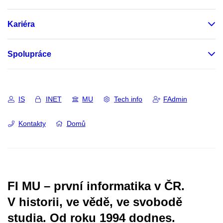
Kariéra
Spolupráce
IS
INET
MU
Tech info
FAdmin
Kontakty
Domů
FI MU – první informatika v ČR.
V historii, ve vědě, ve svobodě
studia.
Od roku 1994 dodnes.