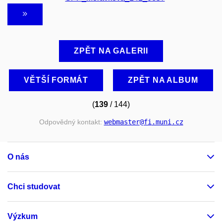
ZPĚT NA GALERII
VĚTŠÍ FORMÁT
ZPĚT NA ALBUM
(
139
/ 144)
Odpovědný kontakt:
webmaster
@fi
.muni
.cz
O nás
Chci studovat
Výzkum