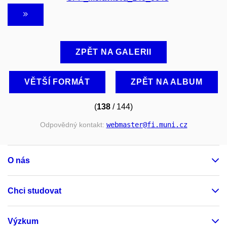
ZPĚT NA GALERII
VĚTŠÍ FORMÁT
ZPĚT NA ALBUM
(
138
/ 144)
Odpovědný kontakt:
webmaster
@fi
.muni
.cz
O nás
Chci studovat
Výzkum