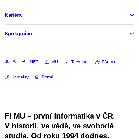
Kariéra
Spolupráce
IS
INET
MU
Tech info
FAdmin
Kontakty
Domů
FI MU – první informatika v ČR.
V historii, ve vědě, ve svobodě
studia.
Od roku 1994 dodnes.