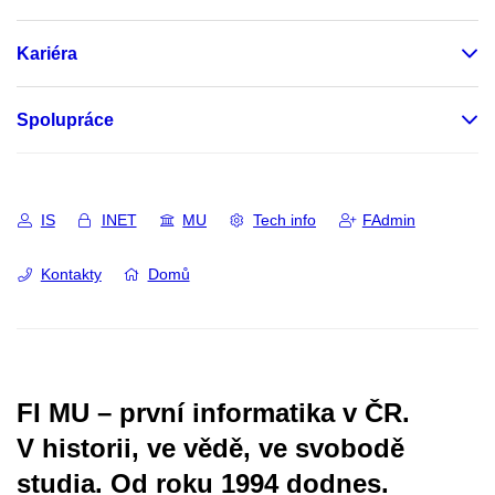
Kariéra
Spolupráce
IS
INET
MU
Tech info
FAdmin
Kontakty
Domů
FI MU – první informatika v ČR.
V historii, ve vědě, ve svobodě
studia.
Od roku 1994 dodnes.