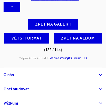
ZPĚT NA GALERII
VĚTŠÍ FORMÁT
ZPĚT NA ALBUM
(
122
/ 144)
Odpovědný kontakt:
webmaster
@fi
.muni
.cz
O nás
Chci studovat
Výzkum