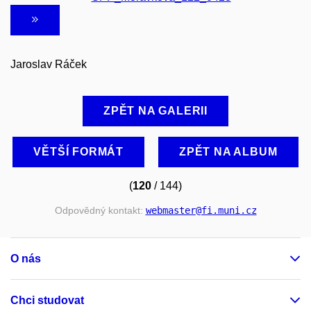
Jaroslav Ráček
ZPĚT NA GALERII
VĚTŠÍ FORMÁT
ZPĚT NA ALBUM
(
120
/ 144)
Odpovědný kontakt:
webmaster
@fi
.muni
.cz
O nás
Chci studovat