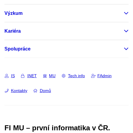
Výzkum
Kariéra
Spolupráce
IS
INET
MU
Tech info
FAdmin
Kontakty
Domů
FI MU – první informatika v ČR.