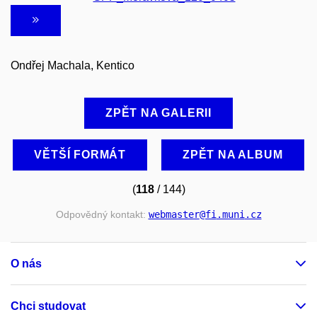
Ondřej Machala, Kentico
ZPĚT NA GALERII
VĚTŠÍ FORMÁT
ZPĚT NA ALBUM
(
118
/ 144)
Odpovědný kontakt:
webmaster
@fi
.muni
.cz
O nás
Chci studovat