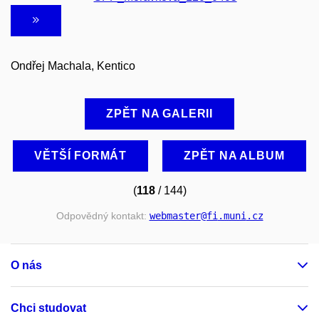
Ondřej Machala, Kentico
ZPĚT NA GALERII
VĚTŠÍ FORMÁT
ZPĚT NA ALBUM
(
118
/ 144)
Odpovědný kontakt:
webmaster
@fi
.muni
.cz
O nás
Chci studovat