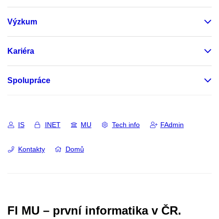
Výzkum
Kariéra
Spolupráce
IS
INET
MU
Tech info
FAdmin
Kontakty
Domů
FI MU – první informatika v ČR.