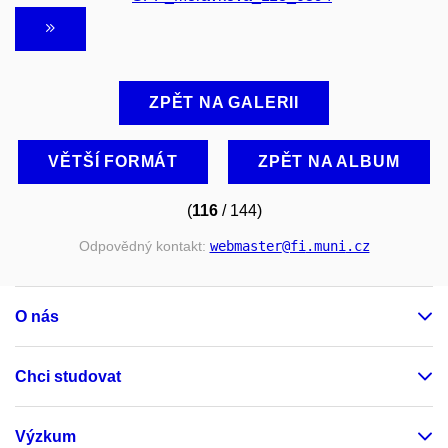
ZPĚT NA GALERII
VĚTŠÍ FORMÁT
ZPĚT NA ALBUM
(
116
/ 144)
Odpovědný kontakt:
webmaster
@fi
.muni
.cz
O nás
Chci studovat
Výzkum