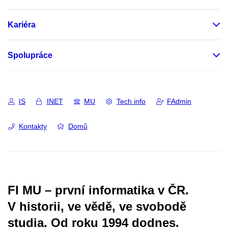
Kariéra
Spolupráce
IS
INET
MU
Tech info
FAdmin
Kontakty
Domů
FI MU – první informatika v ČR.
V historii, ve vědě, ve svobodě
studia.
Od roku 1994 dodnes.